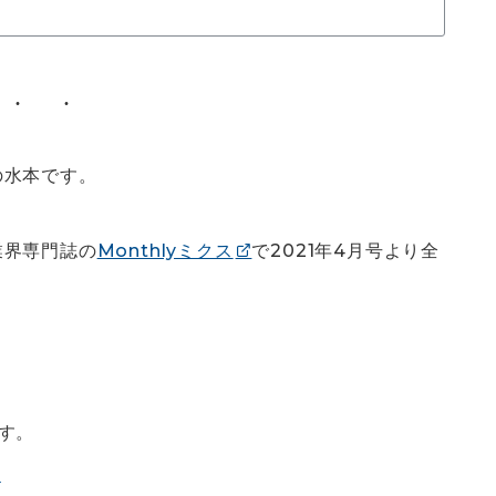
の水本です。
業界専門誌の
Monthlyミクス
で2021年4月号より全
す。
る